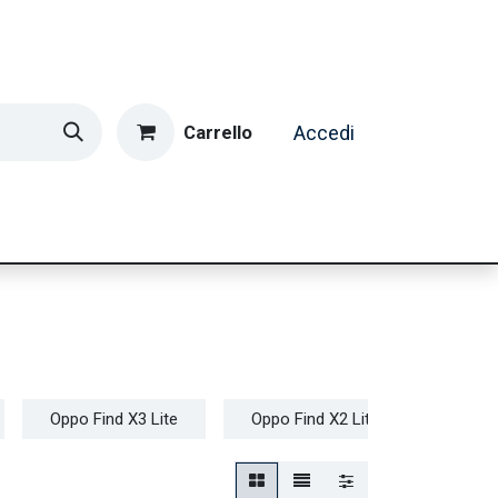
Carrello
Accedi
ormatica & Gaming
Casa e Tempo Libero
Caffè
Oppo Find X3 Lite
Oppo Find X2 Lite
Oppo 