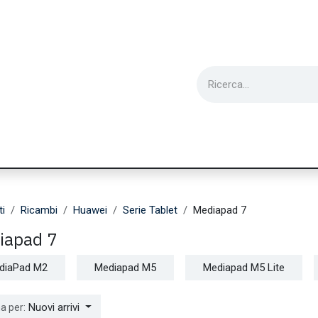
ie
Utensili
Wearable
Ricondizionati
Inf
ti
Ricambi
Huawei
Serie Tablet
Mediapad 7
iapad 7
diaPad M2
Mediapad M5
Mediapad M5 Lite
Nuovi arrivi
a per: