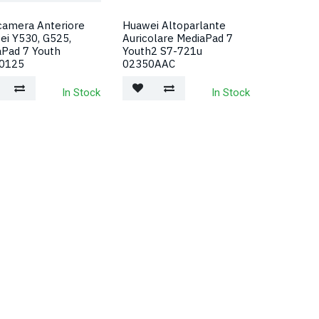
camera Anteriore
Huawei Altoparlante
ei Y530, G525,
Auricolare MediaPad 7
aPad 7 Youth
Youth2 S7-721u
0125
02350AAC
In Stock
In Stock