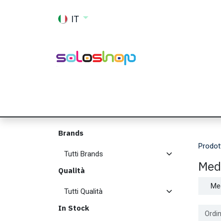
Passa al contenuto
IT
Shop
Ricambi
Accessori
Memor
Brands
Prodot
Med
Qualità
Me
In Stock
Ordin