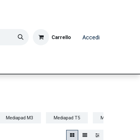
Carrello
Accedi
ormatica & Gaming
Casa e Tempo Libero
Caffè
Mediapad M3
Mediapad T5
Mediapad T3