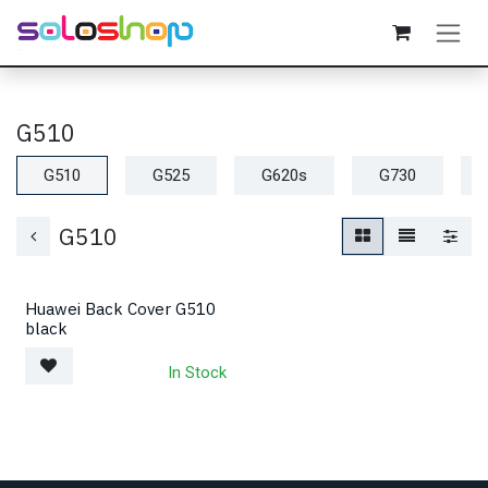
Passa al contenuto
G510
G510
G525
G620s
G730
G510
Huawei Back Cover G510
black
In Stock