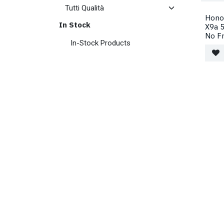
Hono
In Stock
X9a 
No F
In-Stock Products