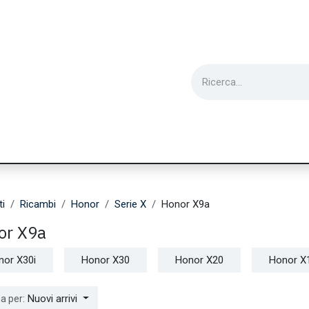
ie
Utensili
Wearable
Ricondizionati
Inf
ti
Ricambi
Honor
Serie X
Honor X9a
or X9a
nor X30i
Honor X30
Honor X20
Honor X
Nuovi arrivi
a per: