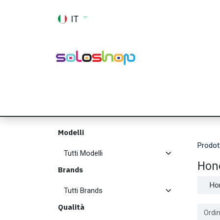
Passa al contenuto
IT
Shop
Ricambi
Accessori
Memor
Modelli
Prodot
Hon
Brands
Ho
Qualità
Ordin