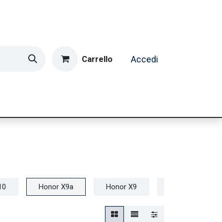
Carrello
Accedi
ormatica & Gaming
Casa e Tempo Libero
Caffè
10
Honor X9a
Honor X9
Honor X8b