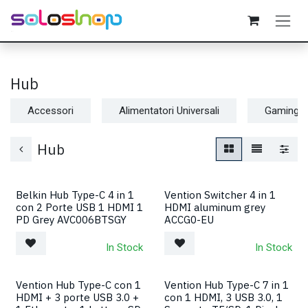
Passa al contenuto
Hub
Accessori
Alimentatori Universali
Gaming
Hub
Belkin Hub Type-C 4 in 1
Vention Switcher 4 in 1
con 2 Porte USB 1 HDMI 1
HDMI aluminum grey
PD Grey AVC006BTSGY
ACCG0-EU
In Stock
In Stock
Vention Hub Type-C con 1
Vention Hub Type-C 7 in 1
HDMI + 3 porte USB 3.0 +
con 1 HDMI, 3 USB 3.0, 1