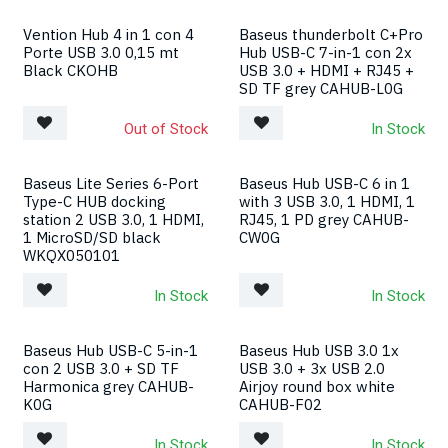
Vention Hub 4 in 1 con 4
Baseus thunderbolt C+Pro
Porte USB 3.0 0,15 mt
Hub USB-C 7-in-1 con 2x
Black CKOHB
USB 3.0 + HDMI + RJ45 +
SD TF grey CAHUB-L0G
Out of Stock
In Stock
Baseus Lite Series 6-Port
Baseus Hub USB-C 6 in 1
Type-C HUB docking
with 3 USB 3.0, 1 HDMI, 1
station 2 USB 3.0, 1 HDMI,
RJ45, 1 PD grey CAHUB-
1 MicroSD/SD black
CW0G
WKQX050101
In Stock
In Stock
Baseus Hub USB-C 5-in-1
Baseus Hub USB 3.0 1x
con 2 USB 3.0 + SD TF
USB 3.0 + 3x USB 2.0
Harmonica grey CAHUB-
Airjoy round box white
K0G
CAHUB-F02
In Stock
In Stock