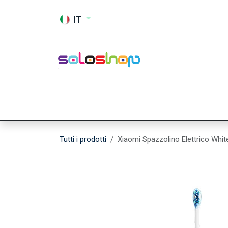
Passa al contenuto
IT
Shop
Ricambi
Accessori
Memor
Tutti i prodotti
Xiaomi Spazzolino Elettrico Wh