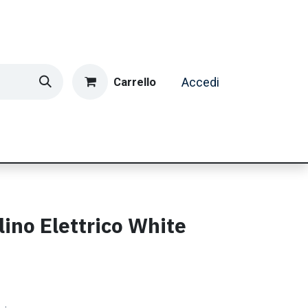
Carrello
Accedi
ormatica & Gaming
Casa e Tempo Libero
Caffè
ino Elettrico White