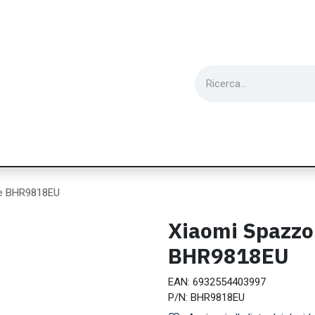
ie
Utensili
Wearable
Ricondizionati
Inf
ite BHR9818EU
Xiaomi Spazzol
BHR9818EU
EAN:
6932554403997
P/N:
BHR9818EU