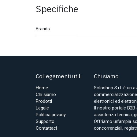
Specifiche
Brands
Collegamenti utili
Chi siamo
Home
Soloshop S.r.l. è un 
Chi siamo
commercializzazione d
Prodotti
elettronici ed elettr
Legale
Il nostro portale B2B 
Politica privacy
assistenza tecnica, g
Supporto
Offriamo un'ampia sce
Contattaci
concorrenziali, regist