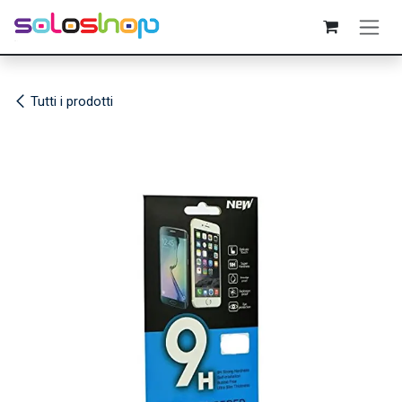
Passa al contenuto
Tutti i prodotti