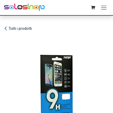
Passa al contenuto
Tutti i prodotti