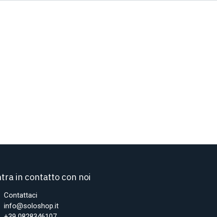
tra in contatto con noi
Contattaci
info@soloshop.it
+39 0828346107