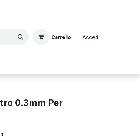
Carrello
Accedi
ormatica & Gaming
Casa e Tempo Libero
Caffè
etro 0,3mm Per
ri