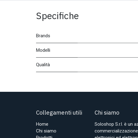
Specifiche
Brands
Modelli
Qualità
Collegamenti utili
Chi siamo
Home
Soloshop S.r.l. è un 
Chi siamo
commercializzazione d
Prodotti
elettronici ed elettr