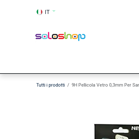
Passa al contenuto
IT
Shop
Ricambi
Accessori
Memor
Tutti i prodotti
9H Pellicola Vetro 0,3mm Per S