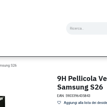
ie
Utensili
Wearable
Ricondizionati
Inf
amsung S26
9H Pellicola V
Samsung S26
EAN:
5903396435843
Aggiungi alla lista dei deside