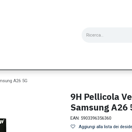
ie
Utensili
Wearable
Ricondizionati
Inf
amsung A26 5G
9H Pellicola V
Samsung A26 
EAN:
5903396356360
Aggiungi alla lista dei deside