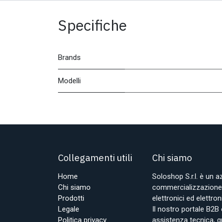
Specifiche
Brands
Modelli
Collegamenti utili
Chi siamo
Home
Soloshop S.r.l. è un 
Chi siamo
commercializzazione d
Prodotti
elettronici ed elettr
Legale
Il nostro portale B2B 
Politica privacy
assistenza tecnica, g