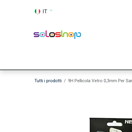
Passa al contenuto
IT
Shop
Ricambi
Accessori
Memor
Tutti i prodotti
9H Pellicola Vetro 0,3mm Per S