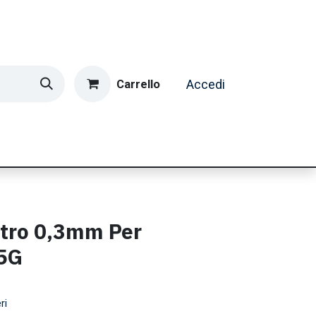
Carrello
Accedi
ormatica & Gaming
Casa e Tempo Libero
Caffè
etro 0,3mm Per
5G
ri