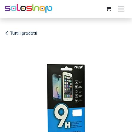
Passa al contenuto
Tutti i prodotti