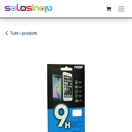
Passa al contenuto
Tutti i prodotti