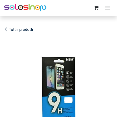
Passa al contenuto
Tutti i prodotti