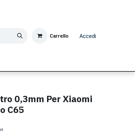
Carrello
Accedi
ormatica & Gaming
Casa e Tempo Libero
Caffè
etro 0,3mm Per Xiaomi
o C65
ri