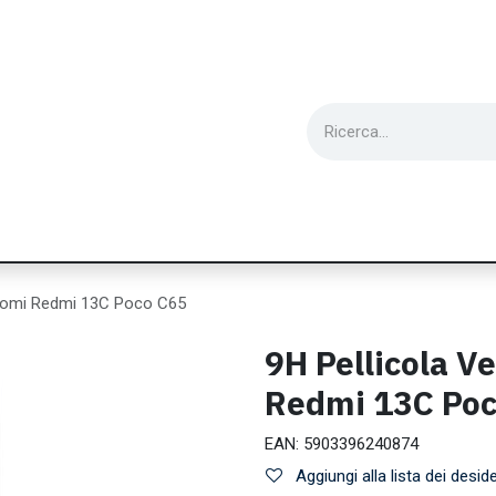
ie
Utensili
Wearable
Ricondizionati
Inf
iaomi Redmi 13C Poco C65
9H Pellicola V
Redmi 13C Poc
EAN:
5903396240874
Aggiungi alla lista dei deside