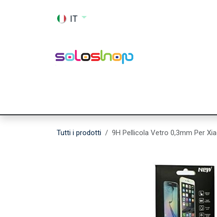
Passa al contenuto
IT
Shop
Ricambi
Accessori
Memor
Tutti i prodotti
9H Pellicola Vetro 0,3mm Per X