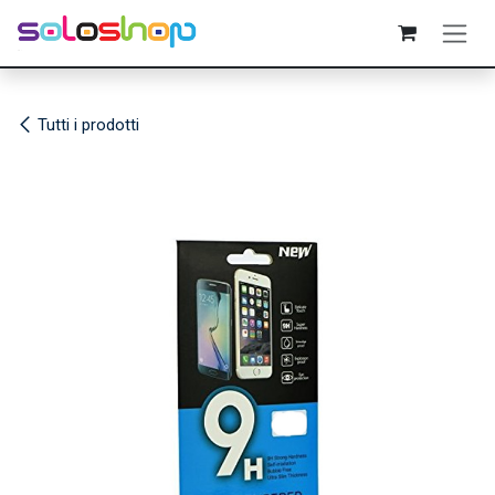
Passa al contenuto
Tutti i prodotti