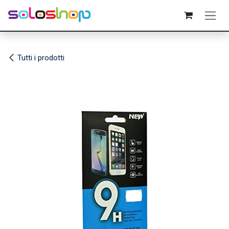
Passa al contenuto
Tutti i prodotti