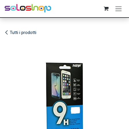
Passa al contenuto
Tutti i prodotti