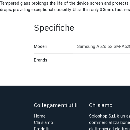
Tempered glass prolongs the life of the device screen and protects i
drops, providing exceptional durability. Ultra thin only 0.3mm, fast res
Specifiche
Modelli
Samsung A52s 5G SM-A52
Brands
Collegamenti utili
Chi siamo
Home
Soloshop S.r.l. è un 
Chi siamo
commercializzazione d
Prodotti
elettronici ed elettr