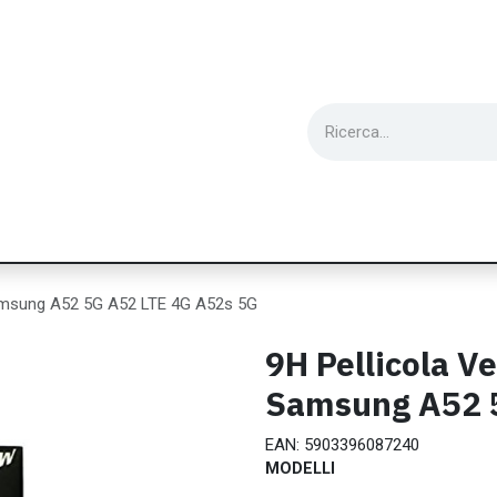
ie
Utensili
Wearable
Ricondizionati
Inf
Samsung A52 5G A52 LTE 4G A52s 5G
9H Pellicola V
Samsung A52 
EAN:
5903396087240
MODELLI