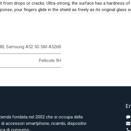
t from drops or cracks. Ultra-strong, the surface has a hardness of 
ponse, your fingers glide in the shield as freely as its original glass s
8B
,
Samsung A52 5G SM-A526B
Pellicole 9H
En
azienda fondata nel 2002 che si occupa della
i accessori smartphone, ricambi, dispositivi
onica di consumo.