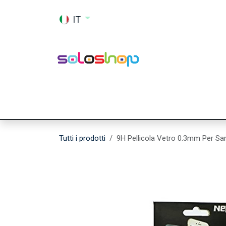
Passa al contenuto
IT
Shop
Ricambi
Accessori
Memor
Tutti i prodotti
9H Pellicola Vetro 0.3mm Per 