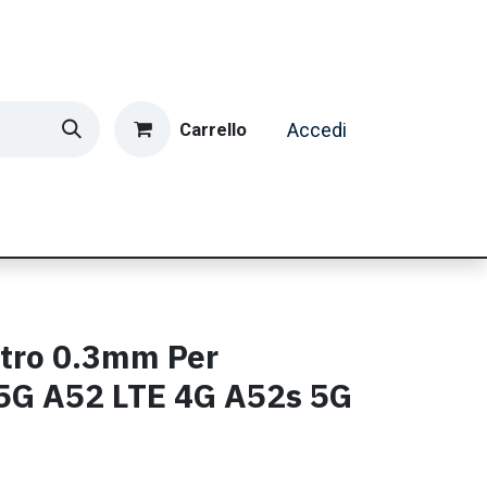
Carrello
Accedi
ormatica & Gaming
Casa e Tempo Libero
Caffè
etro 0.3mm Per
5G A52 LTE 4G A52s 5G