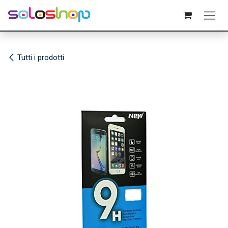
Passa al contenuto
Tutti i prodotti