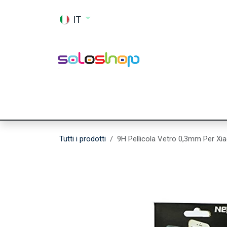
Passa al contenuto
IT
Shop
Ricambi
Accessori
Memor
Tutti i prodotti
9H Pellicola Vetro 0,3mm Per X