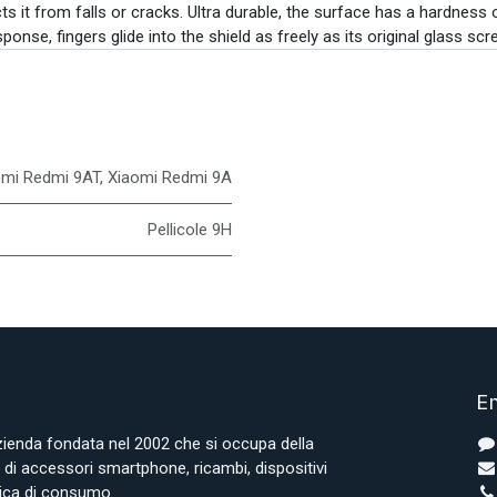
s it from falls or cracks. Ultra durable, the surface has a hardness 
ponse, fingers glide into the shield as freely as its original glass scre
omi Redmi 9AT
,
Xiaomi Redmi 9A
Pellicole 9H
En
azienda fondata nel 2002 che si occupa della
i accessori smartphone, ricambi, dispositivi
onica di consumo.