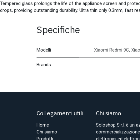
Tempered glass prolongs the life of the appliance screen and protect
drops, providing outstanding durability. Ultra thin only 0.3mm, fast res
Specifiche
Modelli
Xiaomi Redmi 9C
,
Xia
Brands
Collegamenti utili
Chi siamo
Home
Soloshop S.r.l. è un 
Chi siamo
commercializzazione d
Prodotti
elettronici ed elettr