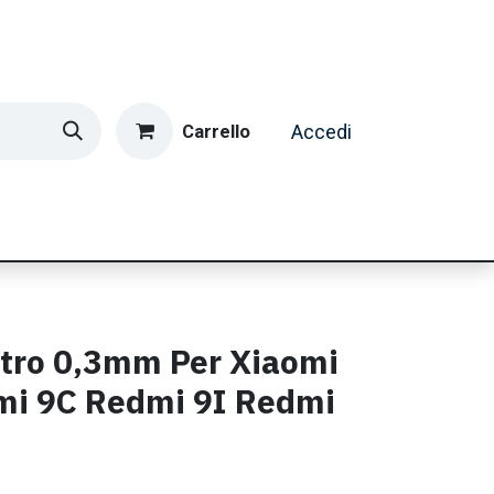
Carrello
Accedi
ormatica & Gaming
Casa e Tempo Libero
Caffè
etro 0,3mm Per Xiaomi
i 9C Redmi 9I Redmi