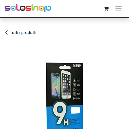
Passa al contenuto
Tutti i prodotti