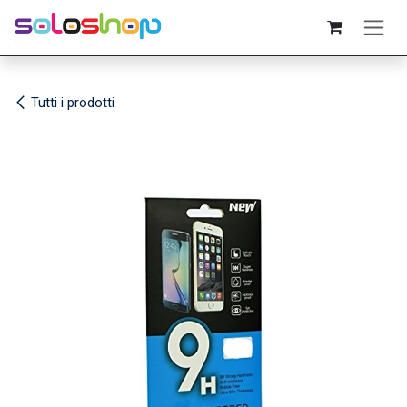
Passa al contenuto
Tutti i prodotti