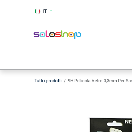
Passa al contenuto
IT
Shop
Ricambi
Accessori
Memor
Tutti i prodotti
9H Pellicola Vetro 0,3mm Per S