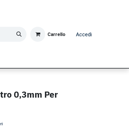
Carrello
Accedi
ormatica & Gaming
Casa e Tempo Libero
Caffè
etro 0,3mm Per
s
ri