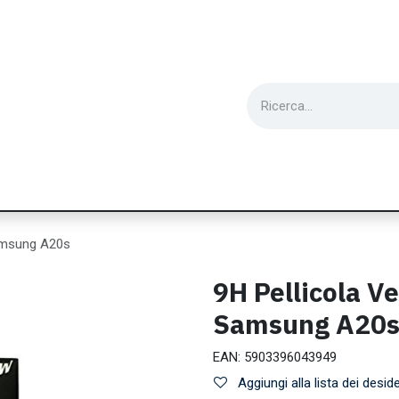
ie
Utensili
Wearable
Ricondizionati
Inf
amsung A20s
9H Pellicola V
Samsung A20
EAN:
5903396043949
Aggiungi alla lista dei deside