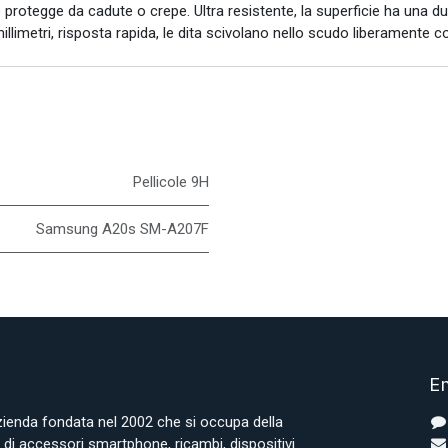
protegge da cadute o crepe. Ultra resistente, la superficie ha una dur
llimetri, risposta rapida, le dita scivolano nello scudo liberamente com
Pellicole 9H
Samsung A20s SM-A207F
En
azienda fondata nel 2002 che si occupa della
i accessori smartphone, ricambi, dispositivi