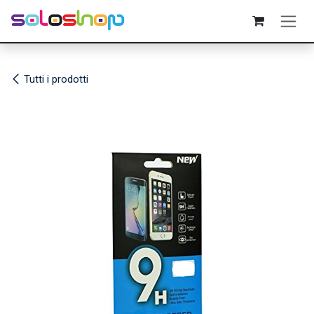
Passa al contenuto
Tutti i prodotti