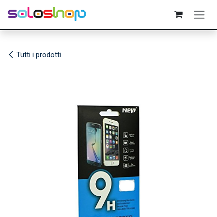
Passa al contenuto
Tutti i prodotti