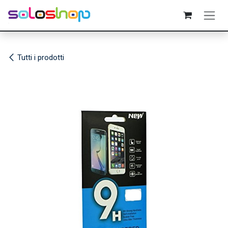
Passa al contenuto
Tutti i prodotti