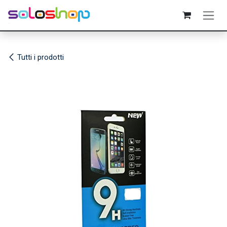
Passa al contenuto
Tutti i prodotti