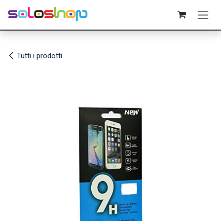
Passa al contenuto
Tutti i prodotti