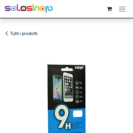
Passa al contenuto
Tutti i prodotti