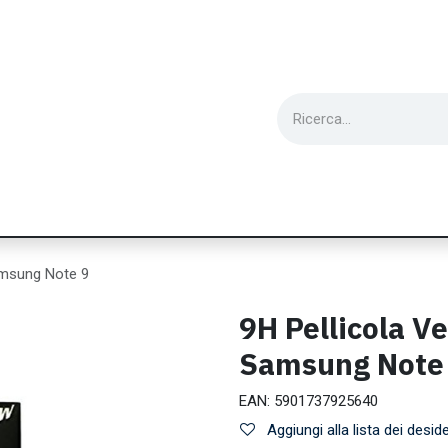
ie
Utensili
Wearable
Ricondizionati
Inf
amsung Note 9
9H Pellicola V
Samsung Note
EAN:
5901737925640
Aggiungi alla lista dei deside