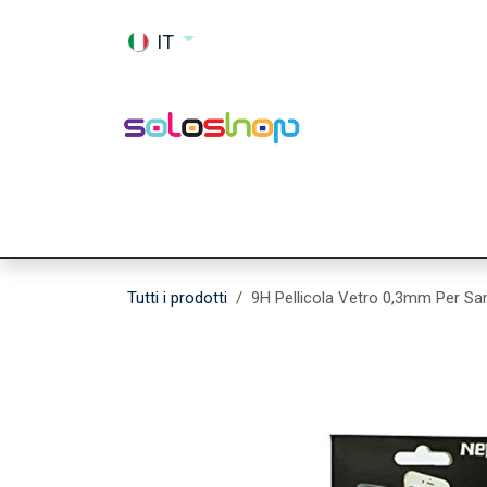
Passa al contenuto
IT
Shop
Ricambi
Accessori
Memor
Tutti i prodotti
9H Pellicola Vetro 0,3mm Per S