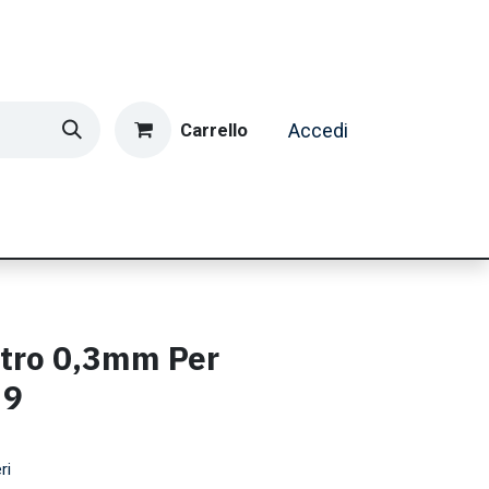
Carrello
Accedi
ormatica & Gaming
Casa e Tempo Libero
Caffè
etro 0,3mm Per
 9
ri