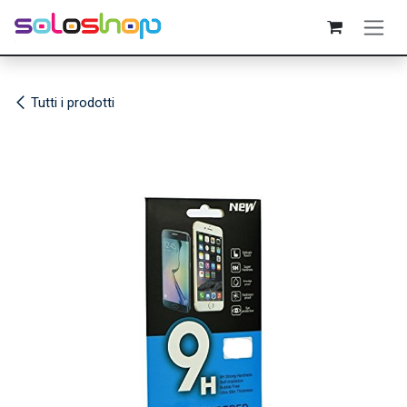
Passa al contenuto
Tutti i prodotti