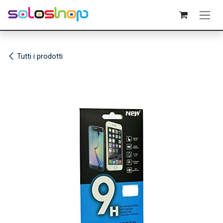
Passa al contenuto
Tutti i prodotti