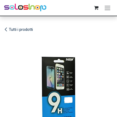
Passa al contenuto
Tutti i prodotti