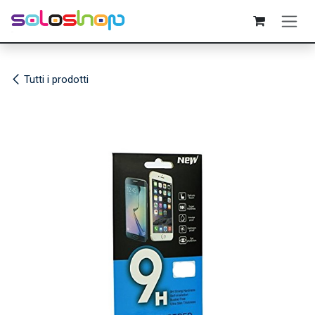
Passa al contenuto
Tutti i prodotti