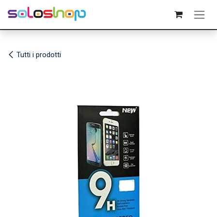
Passa al contenuto
Tutti i prodotti