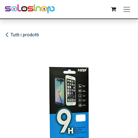
Passa al contenuto
Tutti i prodotti