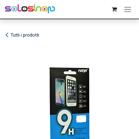
Passa al contenuto
Tutti i prodotti