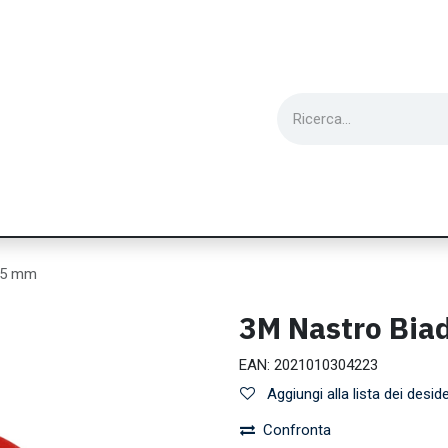
ie
Utensili
Wearable
Ricondizionati
Inf
o 5 mm
3M Nastro Biad
EAN:
2021010304223
Aggiungi alla lista dei deside
Confronta