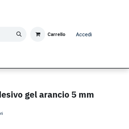
Carrello
Accedi
ormatica & Gaming
Casa e Tempo Libero
Caffè
esivo gel arancio 5 mm
ri