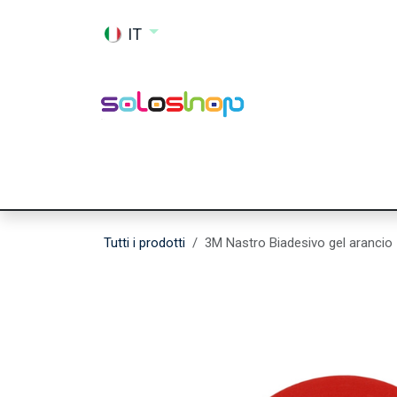
Passa al contenuto
IT
Shop
Ricambi
Accessori
Memor
Tutti i prodotti
3M Nastro Biadesivo gel aranci