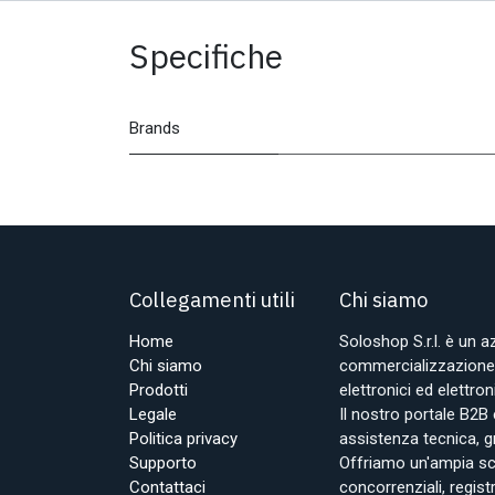
Specifiche
Brands
Collegamenti utili
Chi siamo
Home
Soloshop S.r.l. è un 
Chi siamo
commercializzazione d
Prodotti
elettronici ed elettr
Legale
Il nostro portale B2B 
Politica privacy
assistenza tecnica, g
Supporto
Offriamo un'ampia sce
Contattaci
concorrenziali, regist