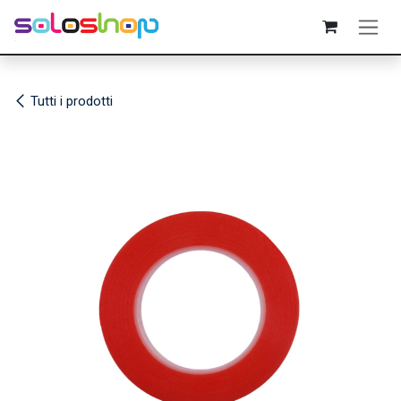
Passa al contenuto
Tutti i prodotti