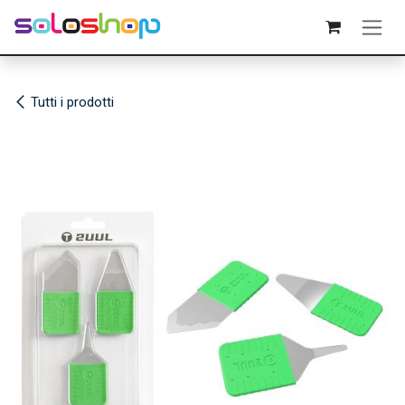
Passa al contenuto
Tutti i prodotti