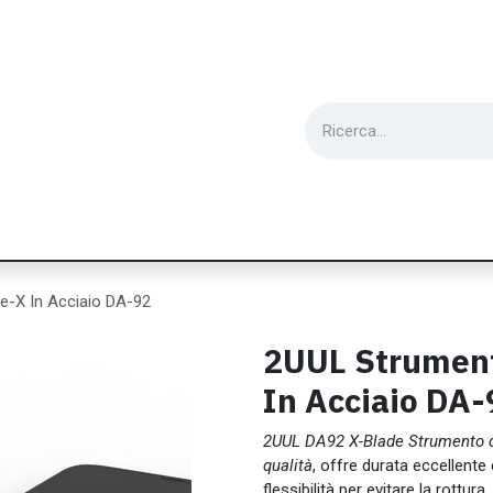
ie
Utensili
Wearable
Ricondizionati
Inf
e-X In Acciaio DA-92
2UUL Strument
In Acciaio DA-
2UUL DA92 X-Blade
Strumento di
qualità
, offre durata eccellent
flessibilità per evitare la rottura