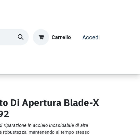
Carrello
Accedi
ormatica & Gaming
Casa e Tempo Libero
Caffè
o Di Apertura Blade-X
92
 riparazione in acciaio inossidabile di alta
e e robustezza, mantenendo al tempo stesso