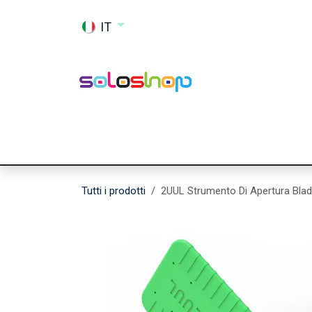
Passa al contenuto
IT
Shop
Ricambi
Accessori
Memor
Tutti i prodotti
2UUL Strumento Di Apertura Blad