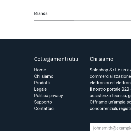
Brands
Collegamenti utili
Chi siamo
Home
Soloshop S.r.l. è un 
Chi siamo
commercializzazione d
Prodotti
elettronici ed elettr
Legale
Il nostro portale B2B 
Politica privacy
assistenza tecnica, g
Supporto
Offriamo un'ampia sce
Contattaci
concorrenziali, regist