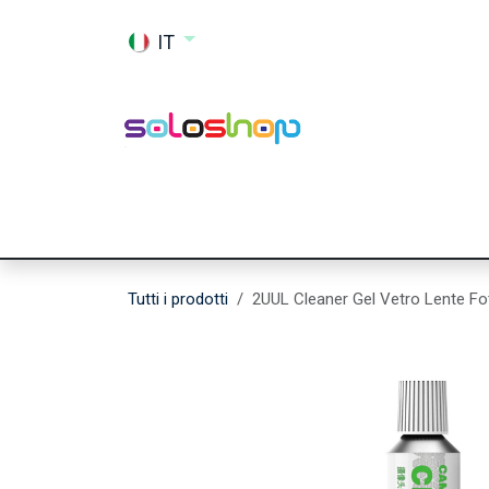
Passa al contenuto
IT
Shop
Ricambi
Accessori
Memor
Tutti i prodotti
2UUL Cleaner Gel Vetro Lente F