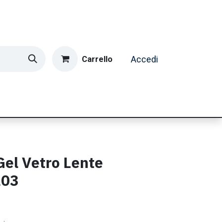
Carrello
Accedi
ormatica & Gaming
Casa e Tempo Libero
Caffè
el Vetro Lente
L03