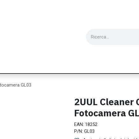
ie
Utensili
Wearable
Ricondizionati
Inf
otocamera GL03
2UUL Cleaner G
Fotocamera G
EAN:
18252
P/N:
GL03