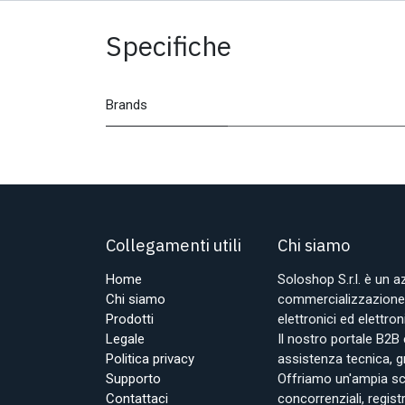
Specifiche
Brands
Collegamenti utili
Chi siamo
Home
Soloshop S.r.l. è un 
Chi siamo
commercializzazione d
Prodotti
elettronici ed elettr
Legale
Il nostro portale B2B 
Politica privacy
assistenza tecnica, g
Supporto
Offriamo un'ampia sce
Contattaci
concorrenziali, regist