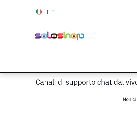
Passa al contenuto
IT
Shop
Ricambi
Accessori
Memor
Canali di supporto chat dal viv
Non ci 