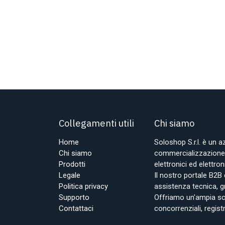
Collegamenti utili
Chi siamo
Home
Soloshop S.r.l. è un 
Chi siamo
commercializzazione d
Prodotti
elettronici ed elettr
Legale
Il nostro portale B2B 
Politica privacy
assistenza tecnica, g
Supporto
Offriamo un'ampia sce
Contattaci
concorrenziali, regist