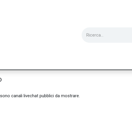
ie
Utensili
Wearable
Ricondizionati
Inf
o
sono canali livechat pubblici da mostrare.