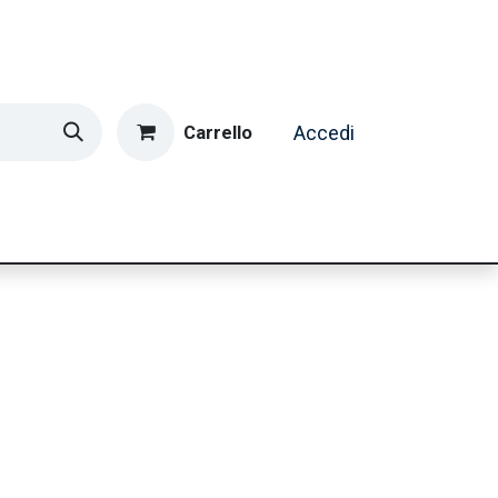
Carrello
Accedi
ormatica & Gaming
Casa e Tempo Libero
Caffè