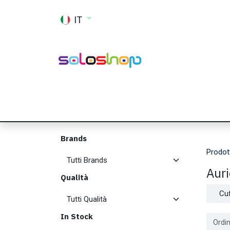
Passa al contenuto
IT
Shop
Ricambi
Accessori
Memor
Brands
Prodot
Auri
Qualità
Cuf
In Stock
Ordin