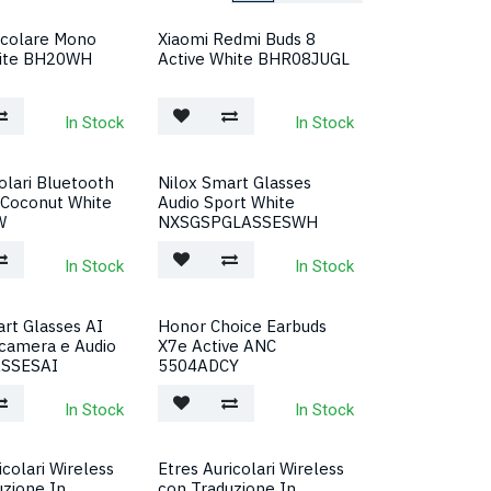
icolare Mono
Xiaomi Redmi Buds 8
ite BH20WH
Active White BHR08JUGL
In Stock
In Stock
olari Bluetooth
Nilox Smart Glasses
 Coconut White
Audio Sport White
W
NXSGSPGLASSESWH
In Stock
In Stock
rt Glasses AI
Honor Choice Earbuds
camera e Audio
X7e Active ANC
SSESAI
5504ADCY
In Stock
In Stock
icolari Wireless
Etres Auricolari Wireless
uzione In
con Traduzione In