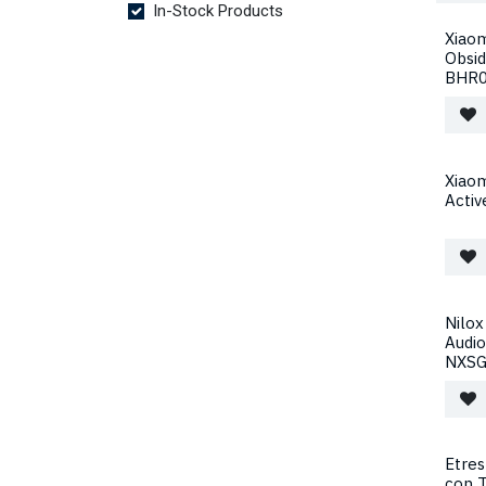
In-Stock Products
Xiaom
Obsid
BHR
Xiaom
Acti
Nilox
Audio
NXSG
Etres
con T