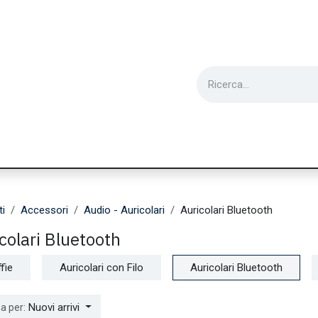
ie
Utensili
Wearable
Ricondizionati
Inf
ti
Accessori
Audio - Auricolari
Auricolari Bluetooth
colari Bluetooth
fie
Auricolari con Filo
Auricolari Bluetooth
Nuovi arrivi
a per: