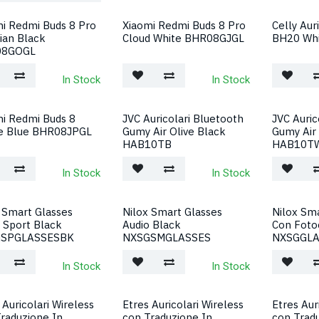
i Redmi Buds 8 Pro
Xiaomi Redmi Buds 8 Pro
Celly Aur
ian Black
Cloud White BHR08GJGL
BH20 Wh
08GOGL
In Stock
In Stock
i Redmi Buds 8
JVC Auricolari Bluetooth
JVC Auric
Nuovo!
Nuovo!
ve Blue BHR08JPGL
Gumy Air Olive Black
Gumy Air
HAB10TB
HAB10T
In Stock
In Stock
 Smart Glasses
Nilox Smart Glasses
Nilox Sma
 Sport Black
Audio Black
Con Foto
SPGLASSESBK
NXSGSMGLASSES
NXSGGLA
In Stock
In Stock
 Auricolari Wireless
Etres Auricolari Wireless
Etres Aur
raduzione In
con Traduzione In
con Trad