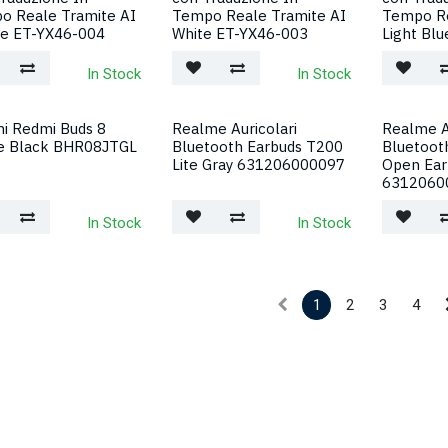
o Reale Tramite AI
Tempo Reale Tramite AI
Tempo Re
le ET-YX46-004
White ET-YX46-003
Light Bl
In Stock
In Stock
i Redmi Buds 8
Realme Auricolari
Realme A
ve Black BHR08JTGL
Bluetooth Earbuds T200
Bluetooth
Lite Gray 631206000097
Open Ear
6312060
In Stock
In Stock
1
2
3
4