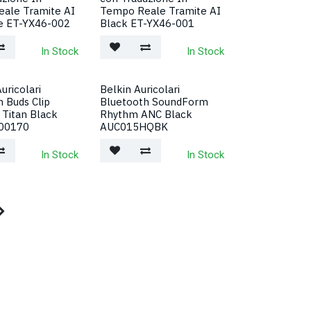
ale Tramite AI
Tempo Reale Tramite AI
ue ET-YX46-002
Black ET-YX46-001
In Stock
In Stock
uricolari
Belkin Auricolari
 Buds Clip
Bluetooth SoundForm
 Titan Black
Rhythm ANC Black
00170
AUC015HQBK
In Stock
In Stock