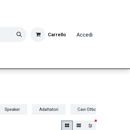
Carrello
Accedi
ormatica & Gaming
Casa e Tempo Libero
Caffè
Speaker
Adattatori
Cavi Ottici
filtri attivi